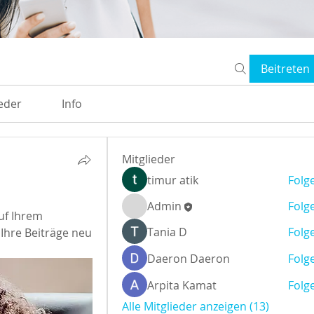
Beitreten
ieder
Info
Mitglieder
timur atik
Folg
Admin
Folg
f Ihrem 
Тania D
Folg
Ihre Beiträge neu 
Daeron Daeron
Folg
Arpita Kamat
Folg
Alle Mitglieder anzeigen (13)