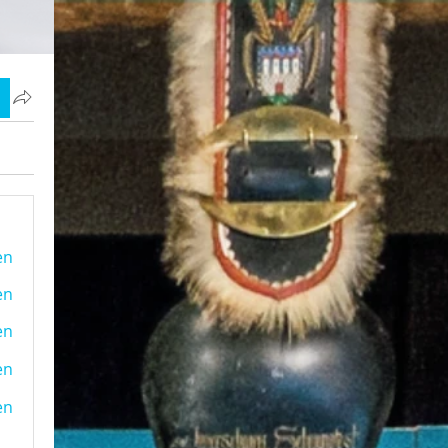
en
en
en
en
en