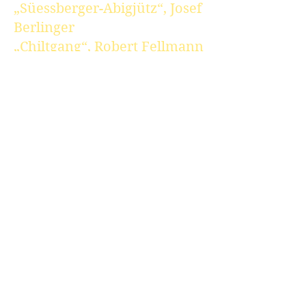
„Süessberger-Abigjütz“, Josef
Berlinger
„Chiltgang“, Robert Fellmann
„“Alpsummer“, Hans W.
Schneller
„Alpabfahrt“, Jakob Düsel
„s’Jodle isch em Schwyzer
gäh“, Robert Fellmann
„Schnittertanz“, Robert
Fellmann
„Dorfchilbi“, Robert
Fellmann
„Chilibläbä“, Robert
Fellmann
„Alpsägä“, F. Kräyenbühl
„Bärgsunndig“, Robert