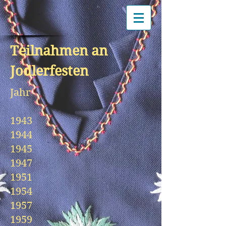
Teilnahmen an
Jodlerfesten
Jahr
1943
1944
1945
1947
1951
1954
1957
1959