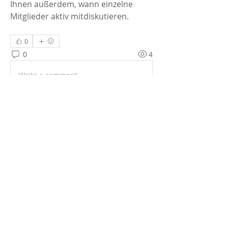
Ihnen außerdem, wann einzelne 
Mitglieder aktiv mitdiskutieren.
0
0
4
Write a comment...
Info
Aufregende Layouts, unbegrenzte
Forumsdiskussionen und Echtz
...
Weiterlesen
Mitglieder
Admin
Folgen
Alle Mitglieder anzeigen (1)